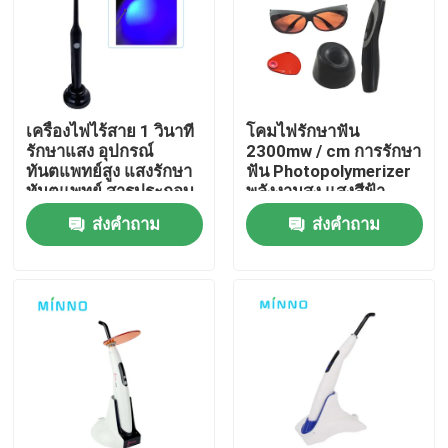
ทัวร์โรงงาน
ควบคุมคุณภาพ
เครื่องไฟไร้สาย 1 วินาที
โคมไฟรักษาฟัน
รักษาแสง อุปกรณ์
2300mw / cm การรักษา
ทันตแพทย์สูง แสงรักษา
ฟัน Photopolymerizer
ติดต่อเรา
ทันตแพทย์ สารประกอบ
พลังงานสูง แสงสีฟ้า
แสงทันตแพทย์
ความเข้มข้น LED เครื่อง
ส่งคำถาม
ส่งคำถาม
มือไร้สายไร้สาย
ขออ้าง
อุปกรณ์การแพทย์ฟัน
เครื่องมือทันตแพทย์ความเร็วต่ํา
หูจับ ทันตกรรมความเร็วสูง