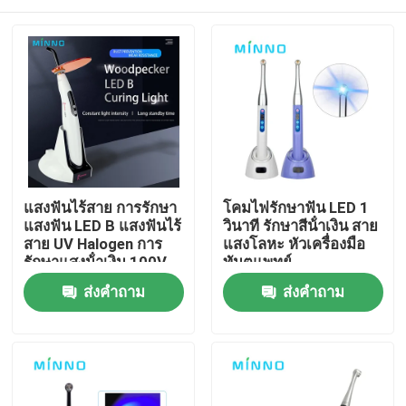
แสงฟันไร้สาย การรักษา
โคมไฟรักษาฟัน LED 1
แสงฟัน LED B แสงฟันไร้
วินาที รักษาสีน้ําเงิน สาย
สาย UV Halogen การ
แสงโลหะ หัวเครื่องมือ
รักษาแสงน้ําเงิน 100V
ทันตแพทย์
บ้าน
ส่งคำถาม
ส่งคำถาม
ผลิตภัณฑ์
เกี่ยวกับเรา