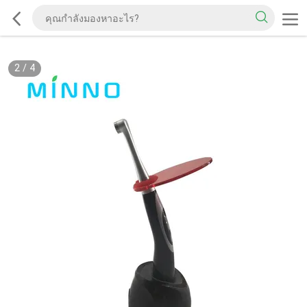
2
/
4